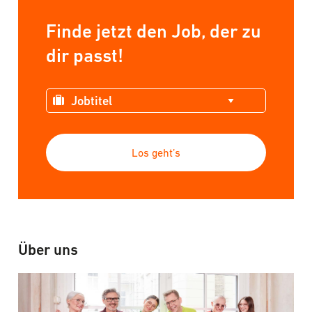
Finde jetzt den Job, der zu
dir passt!
Los geht’s
Über uns