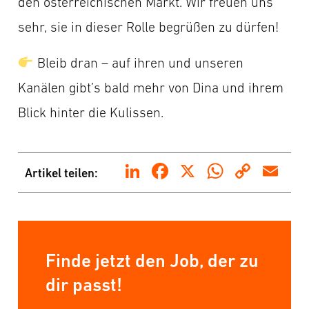
den österreichischen Markt. Wir freuen uns
sehr, sie in dieser Rolle begrüßen zu dürfen!
Bleib dran – auf ihren und unseren
Kanälen gibt’s bald mehr von Dina und ihrem
Blick hinter die Kulissen.
LinkedIn
Facebook
X
WhatsA
Copy
Em
Artikel teilen:
Link
Finde jetzt den Job, der zu
dir passt!