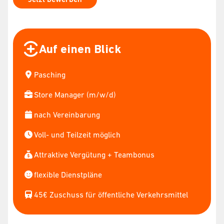
Auf einen Blick
Pasching
Store Manager (m/w/d)
nach Vereinbarung
Voll- und Teilzeit möglich
Attraktive Vergütung + Teambonus
flexible Dienstpläne
45€ Zuschuss für öffentliche Verkehrsmittel